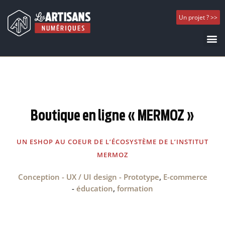
Un projet ? >>
Boutique en ligne « MERMOZ »
UN ESHOP AU COEUR DE L’ÉCOSYSTÈME DE L’INSTITUT
MERMOZ
Conception - UX / UI design - Prototype
,
E-commerce
-
éducation
,
formation