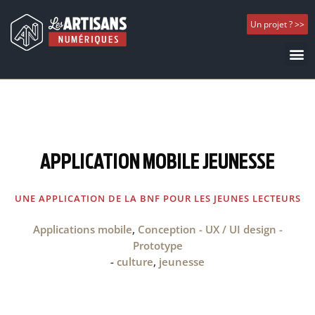
Un projet ? >>
APPLICATION MOBILE JEUNESSE
UNE APPLICATION DE LA BNF POUR LES JEUNES LECTEURS
Applications mobile
,
Conception - UX / UI design -
Prototype
-
culture
,
jeunesse