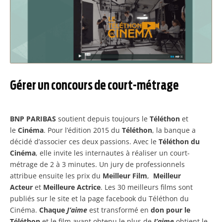
Gérer un concours de court-métrage
BNP PARIBAS
soutient depuis toujours le
Téléthon
et
le
Cinéma
. Pour l’édition 2015 du
Téléthon
, la banque a
décidé d’associer ces deux passions. Avec le
Téléthon du
Cinéma
, elle invite les internautes à réaliser un court-
métrage de 2 à 3 minutes. Un jury de professionnels
attribue ensuite les prix du
Meilleur Film
,
Meilleur
Acteur
et
Meilleure Actrice
. Les 30 meilleurs films sont
publiés sur le site et la page facebook du Téléthon du
Cinéma.
Chaque
J’aime
est transformé en
don pour le
Téléthon
et le film ayant obtenu le plus de
J’aime
obtient le