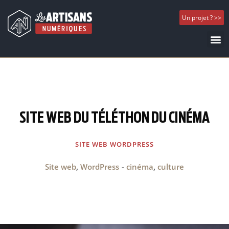
Un projet ? >>
SITE WEB DU TÉLÉTHON DU CINÉMA
SITE WEB WORDPRESS
Site web
,
WordPress
-
cinéma
,
culture