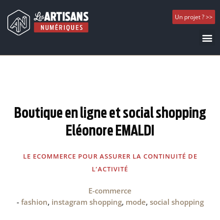
Un projet ? >>
Boutique en ligne et social shopping
Eléonore EMALDI
LE ECOMMERCE POUR ASSURER LA CONTINUITÉ DE
L’ACTIVITÉ
E-commerce
-
fashion
,
instagram shopping
,
mode
,
social shopping